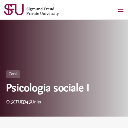
Skip
to
content
Corsi
Psicologia sociale I
5
45
CFU
Unità