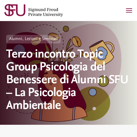
Skip
to
content
Alumni, Lezioni e Seminari
Terzo incontro Topic
Group Psicologia del
Benessere di Alumni SFU
– La Psicologia
Ambientale