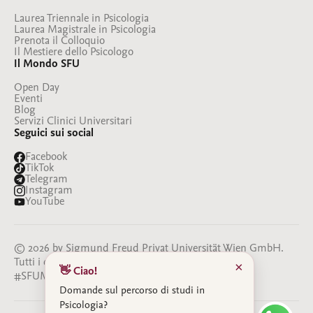
Laurea Triennale in Psicologia
Laurea Magistrale in Psicologia
Prenota il Colloquio
Il Mestiere dello Psicologo
Il Mondo SFU
Open Day
Eventi
Blog
Servizi Clinici Universitari
Seguici sui social
Facebook
TikTok
Telegram
Instagram
YouTube
© 2026 by Sigmund Freud Privat Universität Wien GmbH.
Tutti i diritti riservati
×
👋 Ciao!
#SFUMILANO
#BESFU
Domande sul percorso di studi in
Psicologia?