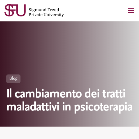
Skip
to
content
Blog
Il cambiamento dei tratti
maladattivi in psicoterapia