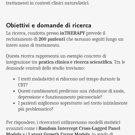
trattamenti in contesti clinici naturalistici.
Obiettivi e domande di ricerca
La ricerca, condotta presso
inTHERAPY
prevede il
reclutamento di
200 pazienti
che saranno seguiti lungo un
intero anno di trattamento.
Questa ricerca rappresenta un esempio concreto di
integrazione tra
pratica clinica e ricerca scientifica
. Tra le
domande centrali dello studio troviamo:
I tratti maladattivi si riducono nel tempo durante la
CBT?
Questi cambiamenti predicono una riduzione di ansia,
depressione e funzionamento psicosociale?
I pazienti migliorano soprattutto nel tratto inizialmente
più problematico?
Per rispondere, i ricercatori utilizzeranno modelli statistici
avanzati come i
Random Intercept Cross-Lagged Panel
Models
e i
Latent Growth Curve Models
, in grado di