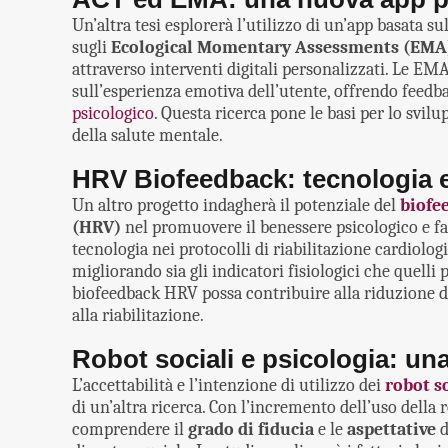
Un’altra tesi esplorerà l’utilizzo di un’app basata su
sugli
Ecological Momentary Assessments (EMA
attraverso interventi digitali personalizzati. Le EM
sull’esperienza emotiva dell’utente, offrendo feedb
psicologico
. Questa ricerca pone le basi per lo svil
della salute mentale.
HRV Biofeedback: tecnologia e 
Un altro progetto indagherà il potenziale del
biofe
(HRV)
nel promuovere il benessere psicologico e faci
tecnologia nei protocolli di riabilitazione cardiolog
migliorando sia gli indicatori fisiologici che quelli 
biofeedback HRV possa contribuire alla riduzione del
alla riabilitazione.
Robot sociali e psicologia: una
L’accettabilità e l’intenzione di utilizzo dei
robot so
di un’altra ricerca. Con l’incremento dell’uso della r
comprendere il
grado di fiducia
e le
aspettative
d