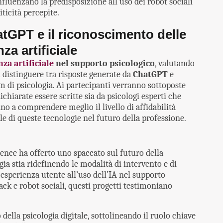
influenzano la predisposizione all’uso dei robot sociali
iticità percepite.
tGPT e il riconoscimento delle
za artificiale
nza artificiale
nel supporto psicologico
, valutando
di distinguere tra risposte generate da
ChatGPT
e
um di psicologia. Ai partecipanti verranno sottoposte
chiarate essere scritte sia da psicologi esperti che
nno a comprendere meglio il livello di affidabilità
ale di queste tecnologie nel futuro della professione.
ience ha offerto uno spaccato sul futuro della
ia stia ridefinendo le modalità di intervento e di
’esperienza utente all’uso dell’IA nel supporto
ack e robot sociali, questi progetti testimoniano
della psicologia digitale, sottolineando il ruolo chiave