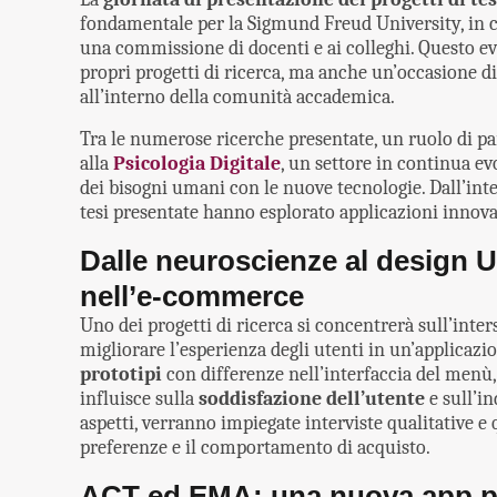
fondamentale per la Sigmund Freud University, in cu
una commissione di docenti e ai colleghi. Questo e
propri progetti di ricerca, ma anche un’occasione di
all’interno della comunità accademica.
Tra le numerose ricerche presentate, un ruolo di part
alla
Psicologia Digitale
, un settore in continua e
dei bisogni umani con le nuove tecnologie. Dall’inte
tesi presentate hanno esplorato applicazioni innovat
Dalle neuroscienze al design U
nell’e-commerce
Uno dei progetti di ricerca si concentrerà sull’inte
migliorare l’esperienza degli utenti in un’applicazi
prototipi
con differenze nell’interfaccia del menù,
influisce sulla
soddisfazione dell’utente
e sull’in
aspetti, verranno impiegate interviste qualitative e
preferenze e il comportamento di acquisto.
ACT ed EMA: una nuova app pe