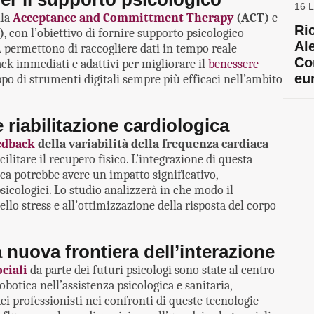
16 L
lla
Acceptance and Committment Therapy
(ACT)
e
Ric
)
, con l’obiettivo di fornire supporto psicologico
Al
A permettono di raccogliere dati in tempo reale
Co
ack immediati e adattivi per migliorare il
benessere
eu
uppo di strumenti digitali sempre più efficaci nell’ambito
riabilitazione cardiologica
edback
della variabilità della frequenza cardiaca
litare il recupero fisico. L’integrazione di questa
ica potrebbe avere un impatto significativo,
psicologici. Lo studio analizzerà in che modo il
lo stress e all’ottimizzazione della risposta del corpo
 nuova frontiera dell’interazione
ciali
da parte dei futuri psicologi sono state al centro
obotica nell’assistenza psicologica e sanitaria,
ei professionisti nei confronti di queste tecnologie