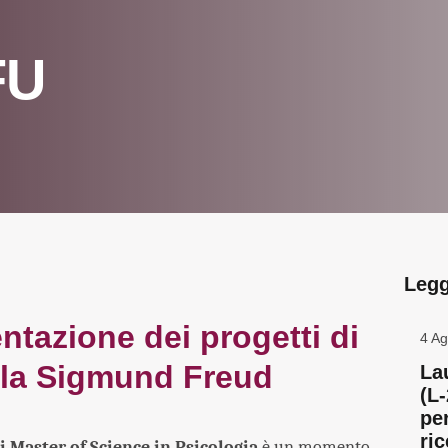
FU
Legg
tazione dei progetti di
4 Ag
alla Sigmund Freud
La
(L
pe
ric
si Master of Science in Psicologia
è un momento