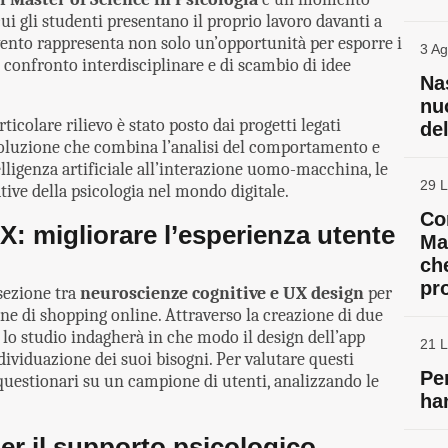
i gli studenti presentano il proprio lavoro davanti a
vento rappresenta non solo un’opportunità per esporre i
3 Ag
 confronto interdisciplinare e di scambio di idee
Nas
nu
icolare rilievo è stato posto dai progetti legati
de
voluzione che combina l’analisi del comportamento e
lligenza artificiale all’interazione uomo-macchina, le
29 L
ive della psicologia nel mondo digitale.
Co
X: migliorare l’esperienza utente
Ma
ch
pr
rsezione tra
neuroscienze cognitive e UX design
per
one di shopping online. Attraverso la creazione di due
 lo studio indagherà in che modo il design dell’app
21 L
dividuazione dei suoi bisogni. Per valutare questi
Pe
 questionari su un campione di utenti, analizzando le
ha
r il supporto psicologico