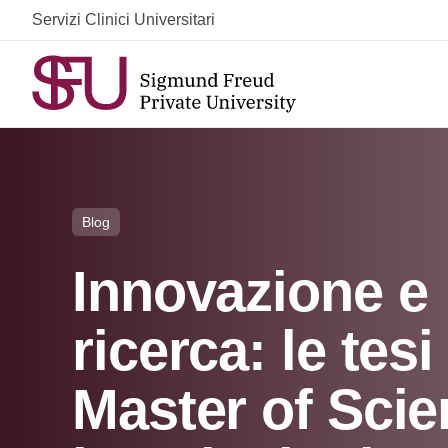
Skip
Servizi Clinici Universitari
to
content
Blog
Innovazione e
ricerca: le tesi
Master of Sci