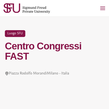
Skip
to
content
Luogo SFU
Centro Congressi
FAST
Piazza Rodolfo MorandiMilano - Italia