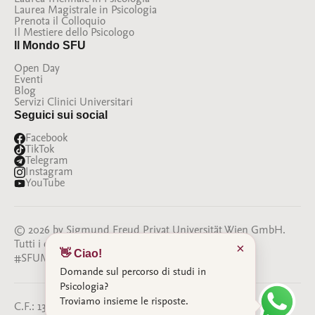
Laurea Magistrale in Psicologia
Prenota il Colloquio
Il Mestiere dello Psicologo
Il Mondo SFU
Open Day
Eventi
Blog
Servizi Clinici Universitari
Seguici sui social
Facebook
TikTok
Telegram
Instagram
YouTube
© 2026 by Sigmund Freud Privat Universität Wien GmbH.
Tutti i diritti riservati
×
👋 Ciao!
#SFUMILANO
#BESFU
Domande sul percorso di studi in
Psicologia?
Troviamo insieme le risposte.
C.F.: 13386350964