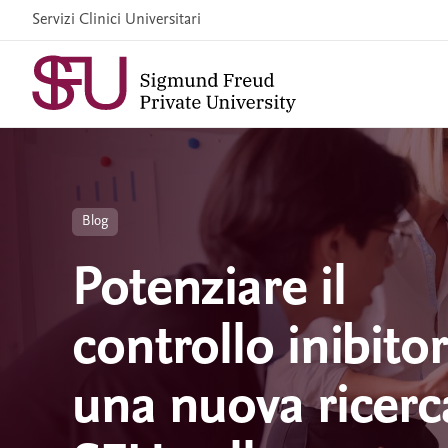
Skip
Servizi Clinici Universitari
to
content
Blog
Potenziare il
controllo inibitor
una nuova ricerc