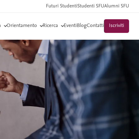
Futuri Studenti
Studenti SFU
Alumni SFU
a
Orientamento
Ricerca
Eventi
Blog
Contatti
Iscriviti