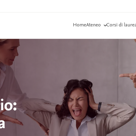
Home
Ateneo
Corsi di laure
io:
a