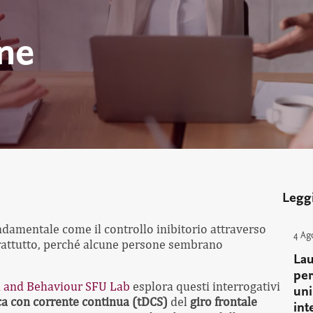
ne
Legg
ndamentale come il controllo inibitorio attraverso
4 Ag
rattutto, perché alcune persone sembrano
Lau
per
n and Behaviour SFU Lab
esplora questi interrogativi
uni
ca con corrente continua
(tDCS)
del
giro frontale
int