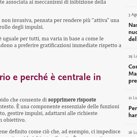
e associata ai meccanismi di inibizione della
3 Ag
non invasiva, pensata per rendere più “attiva” una
Nas
rollo degli impulsi.
nuo
è uguale per tutti, ma varia in base a come le
del
dono a preferire gratificazioni immediate rispetto a
29 L
Com
Mag
orio e perché è centrale in
pre
21 L
pido che consente di
sopprimere risposte
testo. È una componente essenziale delle funzioni
Per
, gestire impulsi, adattarsi alle richieste
han
n obiettivo.
viene definito come ciò che, ad esempio, ci impedisce
16 L