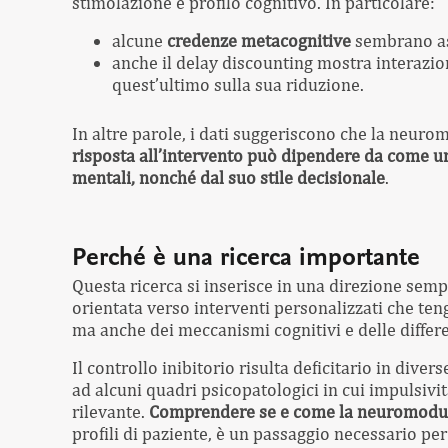
stimolazione e profilo cognitivo. In particolare:
alcune
credenze metacognitive
sembrano ass
anche il delay discounting mostra interazion
quest’ultimo sulla sua riduzione.
In altre parole, i dati suggeriscono che la neuro
risposta all’intervento può dipendere da come un
mentali, nonché dal suo stile decisionale
.
Perché è una ricerca importante
Questa ricerca si inserisce in una direzione semp
orientata verso interventi personalizzati che te
ma anche dei meccanismi cognitivi e delle differe
Il controllo inibitorio risulta deficitario in dive
ad alcuni quadri psicopatologici in cui impulsivi
rilevante.
Comprendere se e come la neuromodula
profili di paziente, è un passaggio necessario per