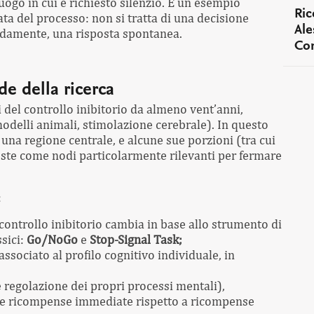
luogo in cui è richiesto silenzio. È un esempio
Ric
ta del processo: non si tratta di una decisione
Ale
pidamente, una risposta spontanea.
Con
de della ricerca
li del controllo inibitorio da almeno vent’anni,
delli animali, stimolazione cerebrale). In questo
una regione centrale, e alcune sue porzioni (tra cui
oste come nodi particolarmente rilevanti per fermare
:
l controllo inibitorio cambia in base allo strumento di
sici:
Go/NoGo
e
Stop-Signal Task;
associato al profilo cognitivo individuale, in
 regolazione dei propri processi mentali),
re ricompense immediate rispetto a ricompense