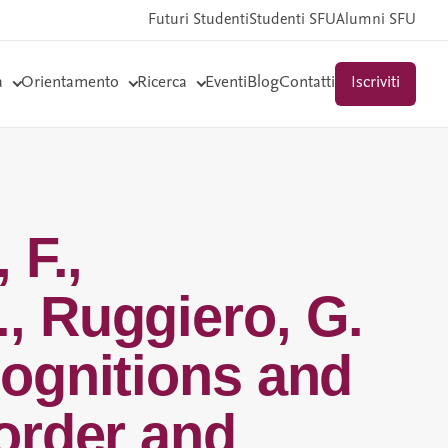
Futuri Studenti
Studenti SFU
Alumni SFU
a
Orientamento
Ricerca
Eventi
Blog
Contatti
Iscriviti
 F.,
., Ruggiero, G.
acognitions and
sorder and