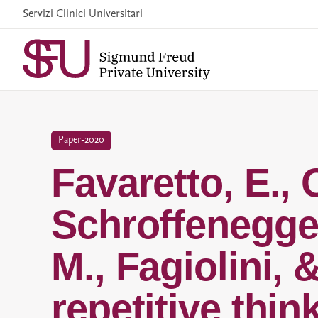
Skip
Servizi Clinici Universitari
to
content
Paper-2020
Favaretto, E., O
Schroffenegger
M., Fagiolini, 
repetitive thin