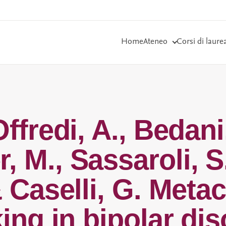
Home
Ateneo
Corsi di laure
ffredi, A., Bedani,
, M., Sassaroli, S
& Caselli, G. Met
king in bipolar di