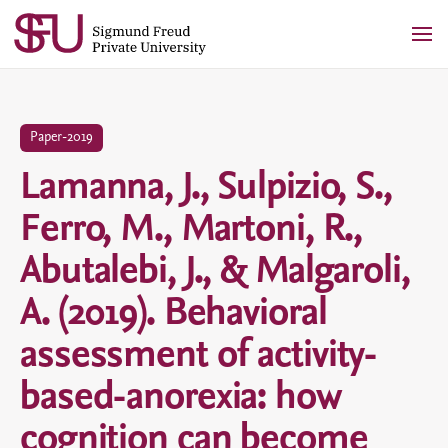
Skip
to
content
Paper-2019
Lamanna, J., Sulpizio, S.,
Ferro, M., Martoni, R.,
Abutalebi, J., & Malgaroli,
A. (2019). Behavioral
assessment of activity-
based-anorexia: how
cognition can become