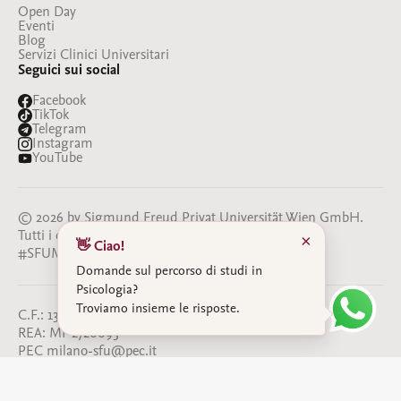
Open Day
Eventi
Blog
Servizi Clinici Universitari
Seguici sui social
Facebook
TikTok
Telegram
Instagram
YouTube
© 2026 by Sigmund Freud Privat Universität Wien GmbH.
Tutti i diritti riservati
×
👋 Ciao!
#SFUMILANO
#BESFU
Domande sul percorso di studi in
Psicologia?
Troviamo insieme le risposte.
C.F.: 13386350964
REA: MI-2720093
PEC milano-sfu@pec.it
IBAN: IT 76 Z 05034 01690 000000003942
Privacy Policy
Cookie Policy
Whistleblowing