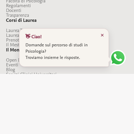
Facoltà di Psicologia
Regolamenti
Docenti
Trasparenza
Corsi di Laurea
Laurea Triennale in Psicologia
×
Laurea Magistrale in Psicologia
👋 Ciao!
Prenota il Colloquio
Il Mestiere dello Psicologo
Domande sul percorso di studi in
Il Mondo SFU
Psicologia?
Troviamo insieme le risposte.
Open Day
Eventi
Blog
Servizi Clinici Universitari
Seguici sui social
Facebook
TikTok
Telegram
Instagram
YouTube
© 2026 by Sigmund Freud Privat Universität Wien GmbH.