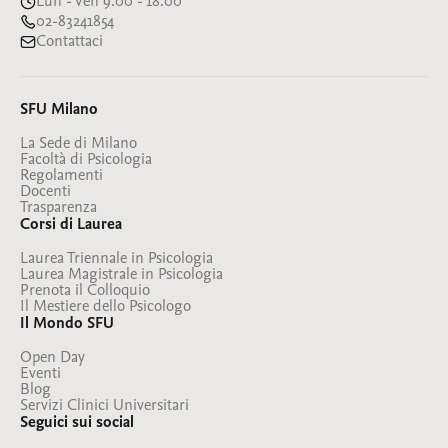
sono solo alcu…
Lun - Ven 9:00 - 18:00
persone sottoposte a restrizioni della loro libertà e
02-83241854
Contattaci
al personale coinvolto nelle istituzioni detentive e
riabilita…
SFU Milano
La Sede di Milano
Facoltà di Psicologia
Regolamenti
Docenti
Trasparenza
Corsi di Laurea
Laurea Triennale in Psicologia
Laurea Magistrale in Psicologia
Prenota il Colloquio
Il Mestiere dello Psicologo
Il Mondo SFU
Open Day
Eventi
Blog
Servizi Clinici Universitari
Seguici sui social