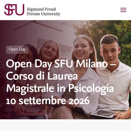
Skip
to
content
Open Day
Open Day SFU Milano –
Corso di Laurea
Magistrale in Psicologia
10 settembre 2026