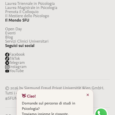
Laurea Triennale in Psicologia
Laurea Magistrale in Psicologia
Prenota il Colloquio
Il Mestiere dello Psicologo
Il Mondo SFU
Open Day
Eventi
Blog
Servizi Clinici Universitari
Seguici sui social
Facebook
TikTok
Telegram
Instagram
YouTube
© 2026 by Sigmund Freud Privat Universität Wien GmbH.
Tutti i diritti riservati
×
👋 Ciao!
#SFUMILANO
#BESFU
Domande sul percorso di studi in
Psicologia?
Troviamo insieme le risposte.