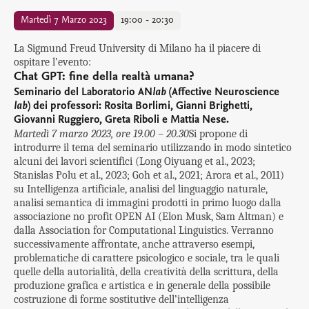
Martedì 7 Marzo 2023
19:00 - 20:30
La Sigmund Freud University di Milano ha il piacere di
ospitare l’evento:
Chat GPT: fine della realtà umana?
Seminario del Laboratorio AN
lab
(Affective Neuroscience
lab
) dei professori: Rosita Borlimi, Gianni Brighetti,
Giovanni Ruggiero,
Greta Riboli e
Mattia Nese.
Martedì 7 marzo 2023, ore 19.00 – 20.30
Si propone di
introdurre il tema del seminario utilizzando in modo sintetico
alcuni dei lavori scientifici (Long Oiyuang et al., 2023;
Stanislas Polu et al., 2023; Goh et al., 2021; Arora et al., 2011)
su Intelligenza artificiale, analisi del linguaggio naturale,
analisi semantica di immagini prodotti in primo luogo dalla
associazione no profit OPEN AI (Elon Musk, Sam Altman) e
dalla Association for Computational Linguistics. Verranno
successivamente affrontate, anche attraverso esempi,
problematiche di carattere psicologico e sociale, tra le quali
quelle della autorialità, della creatività della scrittura, della
produzione grafica e artistica e in generale della possibile
costruzione di forme sostitutive dell’intelligenza