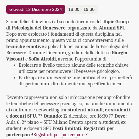
Giovedì 12 Dicembre 2024
18:30 - 19:30
Siamo felici di invitarvi al secondo incontro del
Topic Group
di Psicologia del Benessere
, organizzato da
Alumni SFU
.
Dopo aver esplorato i fondamenti di questa disciplina nel
primo appuntamento, questa volta ci concentreremo sulle
tecniche emotive
applicabili nel campo della Psicologia del
Benessere. Durante l’incontro, guidato dalle dott.sse
Giorgia
Visconti
e
Sofia Airoldi
, avremo l’opportunità di:
Esplorare a livello teorico alcune delle tecniche chiave
utilizzate per promuovere il benessere psicologico.
Partecipare a un’esercitazione pratica che ci permetterà
di sperimentare direttamente una specifica tecnica.
L’evento rappresenta non solo un’occasione per approfondire
le tematiche del benessere psicologico, ma anche un momento
di confronto e networking tra
studenti attuali
,
ex studenti
e
docenti SFU
. ??
Quando:
12 dicembre, ore 18:30 ??
Dove:
Aula 6, 2° piano – SFU Milano Evento aperto a studenti, ex
studenti e docenti SFU.
Posti limitati. Registrati per
partecipare!
Registrati per partecipare ?