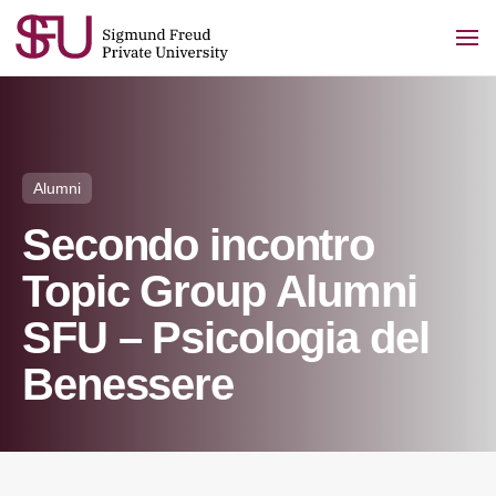
Skip
to
content
Alumni
Secondo incontro
Topic Group Alumni
SFU – Psicologia del
Benessere