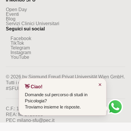
Open Day
Eventi
Blog
Servizi Clinici Universitari
Seguici sui social
Facebook
TikTok
Telegram
Instagram
YouTube
© 2026 by Sigmund Freud Privat Universität Wien GmbH.
Tutti i diritti riservati
×
👋 Ciao!
#SFUMILANO
#BESFU
Domande sul percorso di studi in
Psicologia?
Troviamo insieme le risposte.
C.F.: 13386350964
REA: MI-2720093
PEC milano-sfu@pec.it
IBAN: IT 76 Z 05034 01690 000000003942