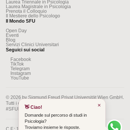
Laurea Triennale in Psicologia
Laurea Magistrale in Psicologia
Prenota il Colloquio
Il Mestiere dello Psicologo
Il Mondo SFU
Open Day
Eventi
Blog
Servizi Clinici Universitari
Seguici sui social
Facebook
TikTok
Telegram
Instagram
YouTube
© 2026 by Sigmund Freud Privat Universität Wien GmbH.
Tutti i diritti riservati
×
👋 Ciao!
#SFUMILANO
#BESFU
Domande sul percorso di studi in
Psicologia?
Troviamo insieme le risposte.
C.F.: 13386350964