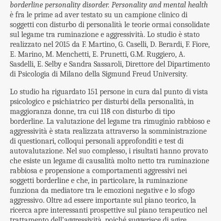
borderline personality disorder. Personality and mental health
è fra le prime ad aver testato su un campione clinico di
soggetti con disturbo di personalità le teorie ormai consolidate
sul legame tra ruminazione e aggressività. Lo studio è stato
realizzato nel 2015 da F. Martino, G. Caselli, D. Berardi, F. Fiore,
E. Marino, M. Menchetti, E. Prunetti, G.M. Ruggiero, A.
Sasdelli, E. Selby e Sandra Sassaroli, Direttore del Dipartimento
di Psicologia di Milano della Sigmund Freud University.
Lo studio ha riguardato 151 persone in cura dal punto di vista
psicologico e psichiatrico per disturbi della personalità, in
maggioranza donne, tra cui 118 con disturbo di tipo
borderline. La valutazione del legame tra rimuginìo rabbioso e
aggressività è stata realizzata attraverso la somministrazione
di questionari, colloqui personali approfonditi e test di
autovalutazione. Nel suo complesso, i risultati hanno provato
che esiste un legame di causalità molto netto tra ruminazione
rabbiosa e propensione a comportamenti aggressivi nei
soggetti borderline e che, in particolare, la ruminazione
funziona da mediatore tra le emozioni negative e lo sfogo
aggressivo. Oltre ad essere importante sul piano teorico, la
ricerca apre interessanti prospettive sul piano terapeutico nel
trattamento dell’aggressività, poiché suggerisce di agire