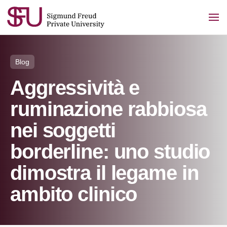
Skip
to
content
Blog
Aggressività e
ruminazione rabbiosa
nei soggetti
borderline: uno studio
dimostra il legame in
ambito clinico