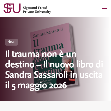
Skip
to
content
News
Il trauma non è un
destino – Il nuovo libro di
Sandra Sassaroli in uscita
il 5 maggio 2026