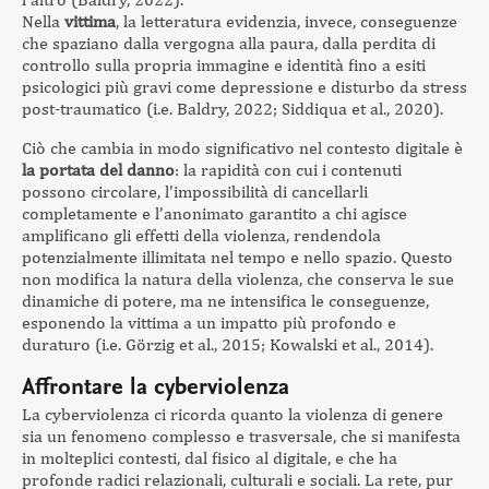
Nella
vittima
, la letteratura evidenzia, invece, conseguenze
che spaziano dalla vergogna alla paura, dalla perdita di
controllo sulla propria immagine e identità fino a esiti
psicologici più gravi come depressione e disturbo da stress
post-traumatico (i.e. Baldry, 2022; Siddiqua et al., 2020).
Ciò che cambia in modo significativo nel contesto digitale è
la portata del danno
: la rapidità con cui i contenuti
possono circolare, l’impossibilità di cancellarli
completamente e l’anonimato garantito a chi agisce
amplificano gli effetti della violenza, rendendola
potenzialmente illimitata nel tempo e nello spazio. Questo
non modifica la natura della violenza, che conserva le sue
dinamiche di potere, ma ne intensifica le conseguenze,
esponendo la vittima a un impatto più profondo e
duraturo (i.e. Görzig et al., 2015; Kowalski et al., 2014).
Affrontare la cyberviolenza
La cyberviolenza ci ricorda quanto la violenza di genere
sia un fenomeno complesso e trasversale, che si manifesta
in molteplici contesti, dal fisico al digitale, e che ha
profonde radici relazionali, culturali e sociali. La rete, pur