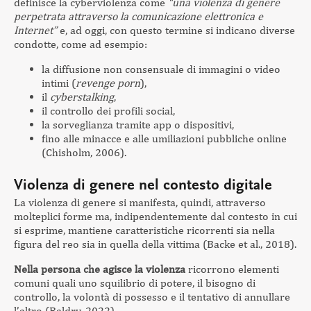
definisce la cyberviolenza come
“una violenza di genere
perpetrata attraverso la comunicazione elettronica e
Internet”
e, ad oggi, con questo termine si indicano diverse
condotte, come ad esempio:
la diffusione non consensuale di immagini o video
intimi (
revenge porn
),
il
cyberstalking
,
il controllo dei profili social,
la sorveglianza tramite app o dispositivi,
fino alle minacce e alle umiliazioni pubbliche online
(Chisholm, 2006).
Violenza di genere
nel contesto digitale
La violenza di genere si manifesta, quindi, attraverso
molteplici forme ma, indipendentemente dal contesto in cui
si esprime, mantiene caratteristiche ricorrenti sia nella
figura del reo sia in quella della vittima (Backe et al., 2018).
Nella
persona che agisce la violenza
ricorrono elementi
comuni quali uno squilibrio di potere, il bisogno di
controllo, la volontà di possesso e il tentativo di annullare
l’altro (Baldry, 2022).