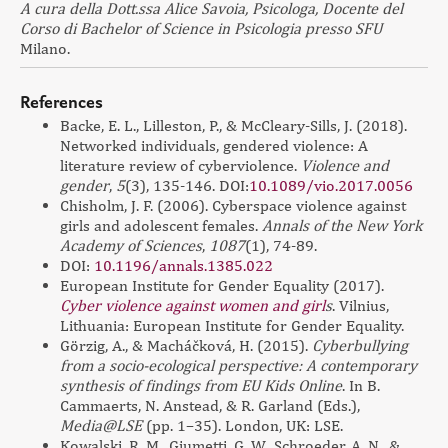
A cura della Dott.ssa Alice Savoia, Psicologa, Docente del
Corso di Bachelor of Science in Psicologia presso SFU
Milano.
References
Backe, E. L., Lilleston, P., & McCleary-Sills, J. (2018).
Networked individuals, gendered violence: A
literature review of cyberviolence.
Violence and
gender
,
5
(3), 135-146. DOI:
10.1089/vio.2017.0056
Chisholm, J. F. (2006). Cyberspace violence against
girls and adolescent females.
Annals of the New York
Academy of Sciences
,
1087
(1), 74-89.
DOI:
10.1196/annals.1385.022
European Institute for Gender Equality (2017).
Cyber violence against women and girl
s
. Vilnius,
Lithuania: European Institute for Gender Equality.
Görzig, A., & Macháčková, H. (2015).
Cyberbullying
from a socio-ecological perspective: A contemporary
synthesis of findings from EU Kids Online
. In B.
Cammaerts, N. Anstead, & R. Garland (Eds.),
Media@LSE
(pp. 1–35). London, UK: LSE.
Kowalski, R. M., Giumetti, G. W., Schroeder, A. N., &